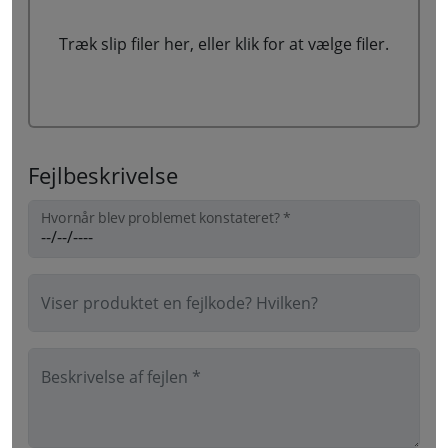
Træk slip filer her, eller klik for at vælge filer.
Fejlbeskrivelse
Hvornår blev problemet konstateret? *
Viser produktet en fejlkode? Hvilken?
Beskrivelse af fejlen *