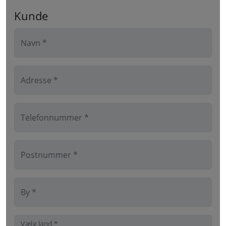
Kunde
Navn *
Adresse *
Telefonnummer *
Postnummer *
By *
Vælg land *