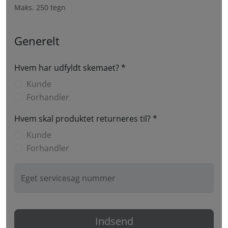
Maks. 250 tegn
Generelt
Hvem har udfyldt skemaet? *
Kunde
Forhandler
Hvem skal produktet returneres til? *
Kunde
Forhandler
Eget servicesag nummer
Indsend