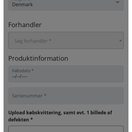
Forhandler
Søg forhandler *
Produktinformation
Købsdato *
Serienummer *
Upload købskvittering, samt evt. 1 billede af
defekten *